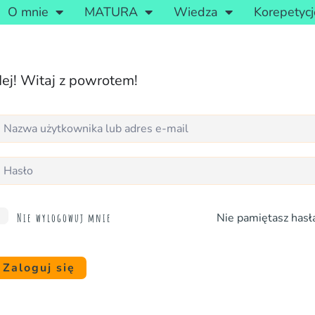
O mnie
MATURA
Wiedza
Korepetycj
ej! Witaj z powrotem!
Nie pamiętasz hasł
Nie wylogowuj mnie
Zaloguj się