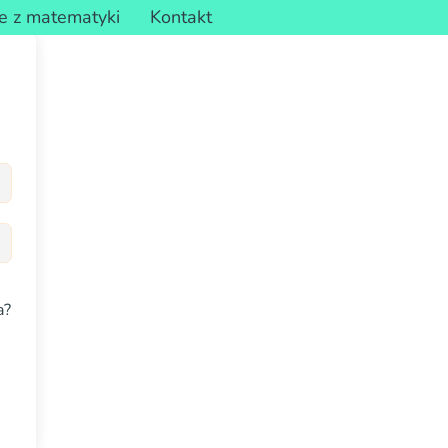
e z matematyki
Kontakt
a?