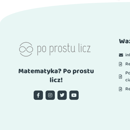
Waż
i
R
Matematyka? Po prostu
Po
licz!
ci
Re