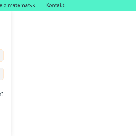
e z matematyki
Kontakt
a?