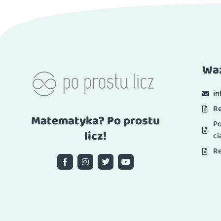
Waż
i
R
Matematyka? Po prostu
Po
licz!
ci
Re