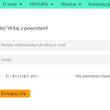
O mnie
MATURA
Wiedza
Korepetycj
ej! Witaj z powrotem!
Nie pamiętasz hasł
Nie wylogowuj mnie
Zaloguj się